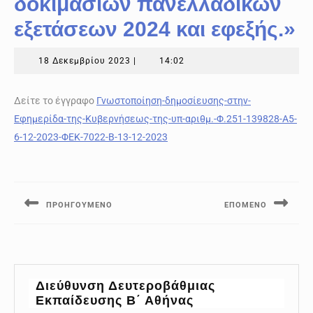
δοκιμασιών πανελλαδικών
εξετάσεων 2024 και εφεξής.»
18
18 Δεκεμβρίου 2023
|
14:02
Δεκεμβρίου
2023
Δείτε το έγγραφο
Γνωστοποίηση-δημοσίευσης-στην-
Εφημερίδα-της-Κυβερνήσεως-της-υπ-αριθμ.-Φ.251-139828-Α5-
6-12-2023-ΦΕΚ-7022-Β-13-12-2023
Πλοήγηση
άρθρων
ΠΡΟΗΓΟΎΜΕΝΟ
ΕΠΌΜΕΝΟ
Previous
Next
post:
post:
Διεύθυνση Δευτεροβάθμιας
Εκπαίδευσης Β΄ Αθήνας