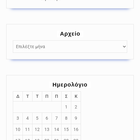
Αρχείο
Αρχείο
Ημερολόγιο
Δ
Τ
Τ
Π
Π
Σ
Κ
1
2
3
4
5
6
7
8
9
10
11
12
13
14
15
16