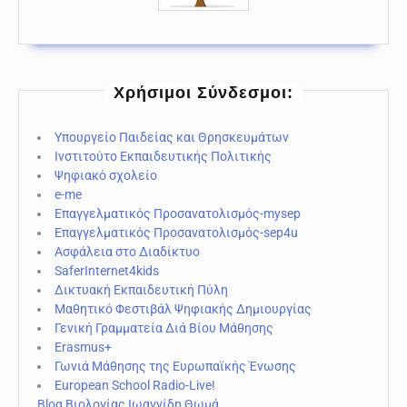
Χρήσιμοι Σύνδεσμοι:
Υπουργείο Παιδείας και Θρησκευμάτων
Ινστιτούτο Εκπαιδευτικής Πολιτικής
Ψηφιακό σχολείο
e-me
Επαγγελματικός Προσανατολισμός-mysep
Επαγγελματικός Προσανατολισμός-sep4u
Ασφάλεια στο Διαδίκτυο
SaferInternet4kids
Δικτυακή Εκπαιδευτική Πύλη
Μαθητικό Φεστιβάλ Ψηφιακής Δημιουργίας
Γενική Γραμματεία Διά Βίου Μάθησης
Erasmus+
Γωνιά Μάθησης της Ευρωπαϊκής Ένωσης
European School Radio-Live!
Blog Βιολογίας Ιωαννίδη Θωμά