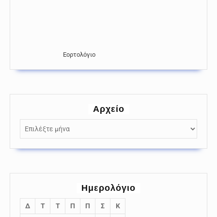
Εορτολόγιο
Αρχείο
Αρχείο
Ημερολόγιο
Δ
Τ
Τ
Π
Π
Σ
Κ