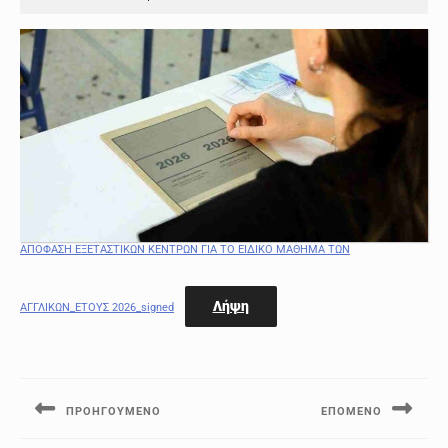
Μαΐου
2026
ΑΠΟΦΑΣΗ ΕΞΕΤΑΣΤΙΚΩΝ ΚΕΝΤΡΩΝ ΓΙΑ ΤΟ ΕΙΔΙΚΟ ΜΑΘΗΜΑ ΤΩΝ
Λήψη
ΑΓΓΛΙΚΩΝ_ΕΤΟΥΣ 2026_signed
Πλοήγηση
άρθρων
ΠΡΟΗΓΟΎΜΕΝΟ
ΕΠΌΜΕΝΟ
Previous
Next