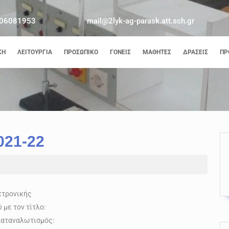
06081953
mail@2lyk-ag-parask.att.sch.gr
ΚΉ
ΛΕΙΤΟΥΡΓΊΑ
ΠΡΟΣΩΠΙΚΌ
ΓΟΝΕΊΣ
ΜΑΘΗΤΈΣ
ΔΡΆΣΕΙΣ
ΠΡ
021-22
κτρονικής
με τον τίτλο:
αταναλωτισμός: