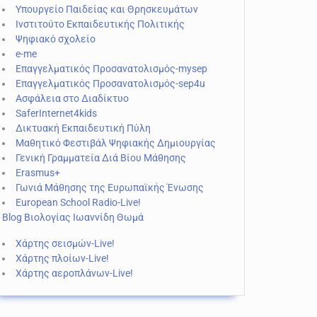
Υπουργείο Παιδείας και Θρησκευμάτων
Ινστιτούτο Εκπαιδευτικής Πολιτικής
Ψηφιακό σχολείο
e-me
Επαγγελματικός Προσανατολισμός-mysep
Επαγγελματικός Προσανατολισμός-sep4u
Ασφάλεια στο Διαδίκτυο
SaferInternet4kids
Δικτυακή Εκπαιδευτική Πύλη
Μαθητικό Φεστιβάλ Ψηφιακής Δημιουργίας
Γενική Γραμματεία Διά Βίου Μάθησης
Erasmus+
Γωνιά Μάθησης της Ευρωπαϊκής Ένωσης
European School Radio-Live!
Blog Βιολογίας Ιωαννίδη Θωμά
Χάρτης σεισμών-Live!
Χάρτης πλοίων-Live!
Χάρτης αεροπλάνων-Live!