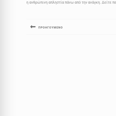
η ανθρώπινη απληστία πάνω από την ανάγκη. Δείτε 
Πλοήγηση
άρθρων
ΠΡΟΗΓΟΎΜΕΝΟ
Previous
post: