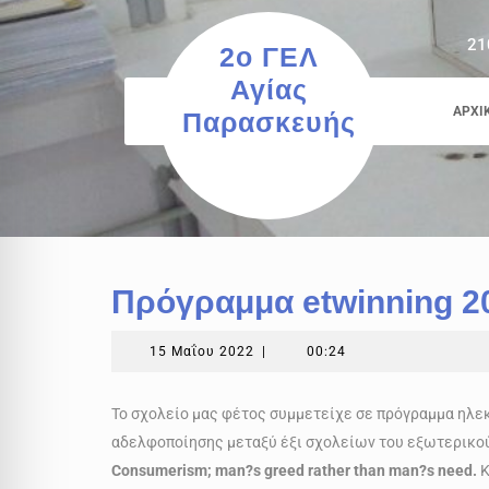
Skip
to
21
2ο ΓΕΛ
content
Αγίας
ΑΡΧΙ
Παρασκευής
Πρόγραμμα etwinning 2
15
15 Μαΐου 2022
|
00:24
Μαΐου
2022
Το σχολείο μας φέτος συμμετείχε σε πρόγραμμα ηλε
αδελφοποίησης μεταξύ έξι σχολείων του εξωτερικού 
Consumerism; man?s greed rather than man?s need.
Κ