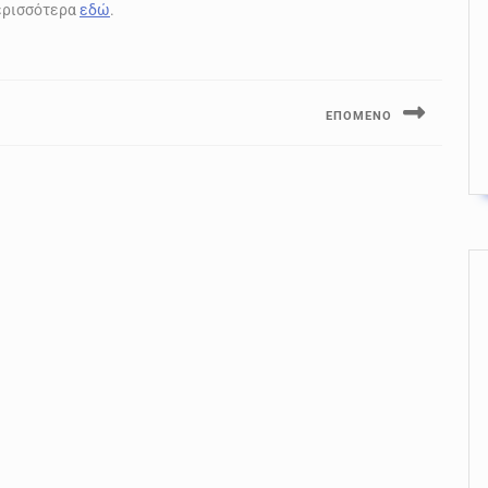
περισσότερα
εδώ
.
ΕΠΌΜΕΝΟ
Next
post: