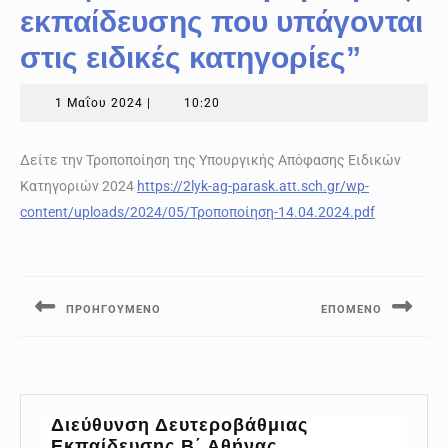
εκπαίδευσης που υπάγονται
στις ειδικές κατηγορίες”
1
1 Μαΐου 2024
|
10:20
Μαΐου
2024
Δείτε την Τροποποίηση της Υπουργικής Απόφασης Ειδικών
Κατηγοριών 2024
https://2lyk-ag-parask.att.sch.gr/wp-
content/uploads/2024/05/Τροποποίηση-14.04.2024.pdf
Πλοήγηση
άρθρων
ΠΡΟΗΓΟΎΜΕΝΟ
ΕΠΌΜΕΝΟ
Previous
Next
post:
post:
Διεύθυνση Δευτεροβάθμιας
Εκπαίδευσης Β΄ Αθήνας