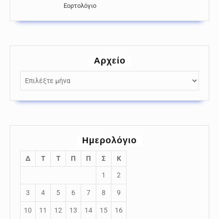
Εορτολόγιο
Αρχείο
Αρχείο
Ημερολόγιο
Δ
Τ
Τ
Π
Π
Σ
Κ
1
2
3
4
5
6
7
8
9
10
11
12
13
14
15
16