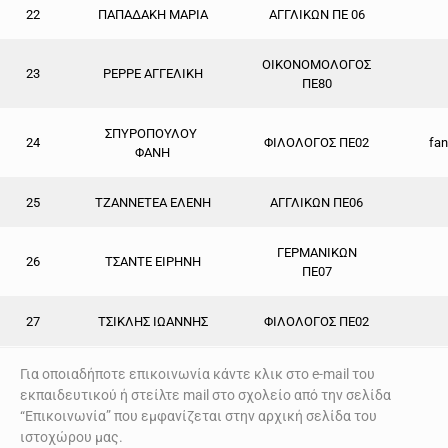
22
ΠΑΠΑΔΑΚΗ ΜΑΡΙΑ
ΑΓΓΛΙΚΩΝ
ΠΕ 06
ΟΙΚΟΝΟΜΟΛΟΓΟΣ
23
ΡΕΡΡΕ ΑΓΓΕΛΙΚΗ
ΠΕ80
ΣΠΥΡΟΠΟΥΛΟΥ
24
ΦΙΛΟΛΟΓΟΣ ΠΕ02
fa
ΦΑΝΗ
25
ΤΖΑΝΝΕΤΕΑ ΕΛΕΝΗ
ΑΓΓΛΙΚΩΝ
ΠΕ06
ΓΕΡΜΑΝΙΚΩΝ
26
ΤΣΑΝΤΕ ΕΙΡΗΝΗ
ΠΕ07
27
ΤΣΙΚΛΗΣ ΙΩΑΝΝΗΣ
ΦΙΛΟΛΟΓΟΣ ΠΕ02
Για οποιαδήποτε επικοινωνία κάντε κλικ στο e-mail του
εκπαιδευτικού ή στείλτε mail στο σχολείο από την σελίδα
“Επικοινωνία” που εμφανίζεται στην αρχική σελίδα του
ιστοχώρου μας.