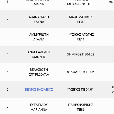
1
mac
ΜΑΡΙΑ
ΜΗΧΑΝΙΚΟΣ ΠΕ85
ΑΘΑΝΑΣΙΑΔΗ
ΜΑΘΗΜΑΤΙΚΟΣ
2
ΕΛΕΝΑ
ΠΕ03
ΑΜΜΥΡΙΩΤΗ
ΦΥΣΙΚΗΣ ΑΓΩΓΗΣ
3
ΑΓΛΑΪΑ
ΠΕ11
ΑΝΔΡΕΑΔΕΛΗΣ
4
ΧΗΜΙΚΟΣ ΠΕ04.02
ΙΩΑΝΝΗΣ
ΒΕΛΗΖΙΩΤΗ
5
ΦΙΛΟΛΟΓΟΣ ΠΕ02
ΣΠΥΡΙΔΟΥΛΑ
b
6
ΒΕΝΙΟΣ ΒΑΣΙΛΕΙΟΣ
ΦΥΣΙΚΟΣ ΠΕ 04.01
v
ΕΥΕΛΠΙΔΟΥ
ΠΛΗΡΟΦΟΡΙΚΗΣ
7
ΜΑΡΙΑΝΝΑ
ΠΕ86