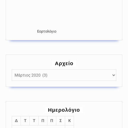
Εορτολόγιο
Αρχείο
Αρχείο
Ημερολόγιο
Δ
Τ
Τ
Π
Π
Σ
Κ