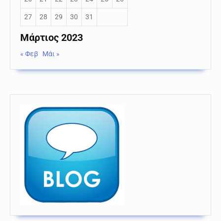
27
28
29
30
31
Μάρτιος 2023
« Φεβ
Μάι »