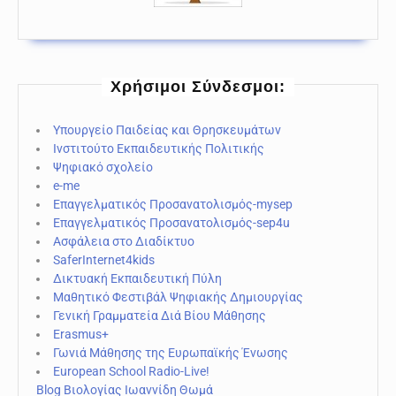
Χρήσιμοι Σύνδεσμοι:
Υπουργείο Παιδείας και Θρησκευμάτων
Ινστιτούτο Εκπαιδευτικής Πολιτικής
Ψηφιακό σχολείο
e-me
Επαγγελματικός Προσανατολισμός-mysep
Επαγγελματικός Προσανατολισμός-sep4u
Ασφάλεια στο Διαδίκτυο
SaferInternet4kids
Δικτυακή Εκπαιδευτική Πύλη
Μαθητικό Φεστιβάλ Ψηφιακής Δημιουργίας
Γενική Γραμματεία Διά Βίου Μάθησης
Erasmus+
Γωνιά Μάθησης της Ευρωπαϊκής Ένωσης
European School Radio-Live!
Blog Βιολογίας Ιωαννίδη Θωμά