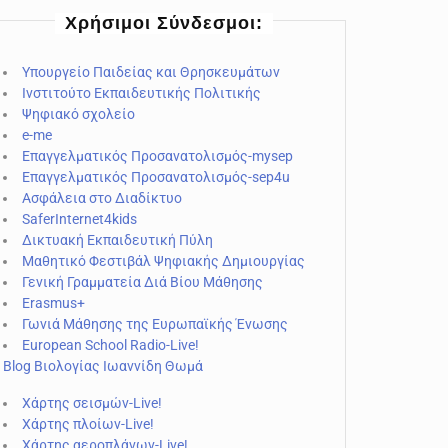
Χρήσιμοι Σύνδεσμοι:
Υπουργείο Παιδείας και Θρησκευμάτων
Ινστιτούτο Εκπαιδευτικής Πολιτικής
Ψηφιακό σχολείο
e-me
Επαγγελματικός Προσανατολισμός-mysep
Επαγγελματικός Προσανατολισμός-sep4u
Ασφάλεια στο Διαδίκτυο
SaferInternet4kids
Δικτυακή Εκπαιδευτική Πύλη
Μαθητικό Φεστιβάλ Ψηφιακής Δημιουργίας
Γενική Γραμματεία Διά Βίου Μάθησης
Erasmus+
Γωνιά Μάθησης της Ευρωπαϊκής Ένωσης
European School Radio-Live!
Blog Βιολογίας Ιωαννίδη Θωμά
Χάρτης σεισμών-Live!
Χάρτης πλοίων-Live!
Χάρτης αεροπλάνων-Live!