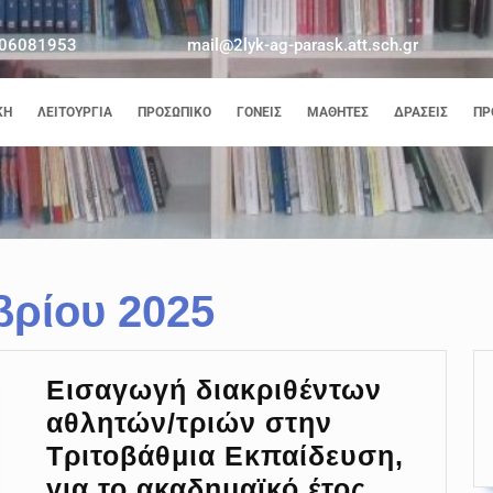
06081953
mail@2lyk-ag-parask.att.sch.gr
ΚΉ
ΛΕΙΤΟΥΡΓΊΑ
ΠΡΟΣΩΠΙΚΌ
ΓΟΝΕΊΣ
ΜΑΘΗΤΈΣ
ΔΡΆΣΕΙΣ
ΠΡ
βρίου 2025
Εισαγωγή διακριθέντων
αθλητών/τριών στην
Τριτοβάθμια Εκπαίδευση,
για το ακαδημαϊκό έτος